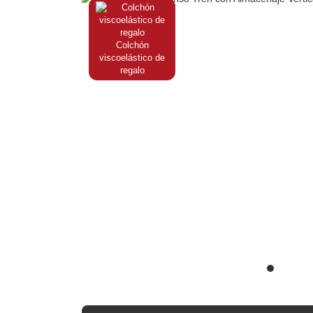
Colchón
viscoelástico de
regalo