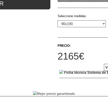
R
Seleccione medidas:
PRECIO:
2165€
V