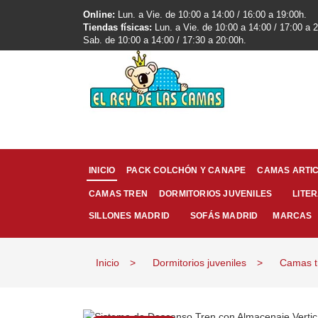
Online:
Lun. a Vie. de 10:00 a 14:00 / 16:00 a 19:00h.
Tiendas físicas:
Lun. a Vie. de 10:00 a 14:00 / 17:00 a 
Sab. de 10:00 a 14:00 / 17:30 a 20:00h.
INICIO
PACK COLCHÓN Y CANAPE
CAMAS ARTI
CAMAS TREN
LITE
DORMITORIOS JUVENILES
SILLONES MADRID
SOFÁS MADRID
MARCAS
Inicio
Dormitorios juveniles
Camas t