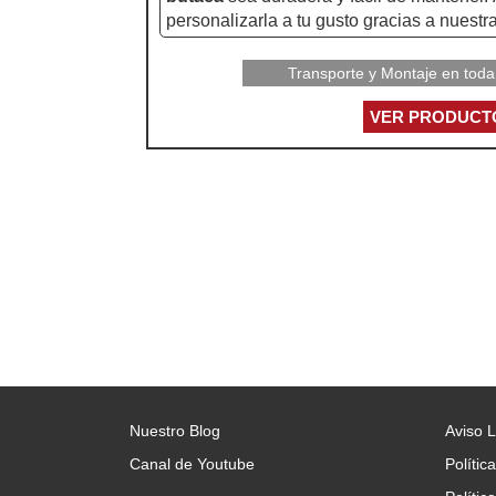
personalizarla a tu gusto gracias a nuest
colores.
Transporte y Montaje en toda
Con su diseño elegante, esta
butaca
es u
VER PRODUCT
cualquier estancia de tu hogar. Disfruta de
que te ofrece esta
butaca moderna
.
Nuestro Blog
Aviso 
Canal de Youtube
Polític