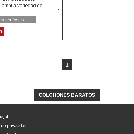
ra amplia variedad de
 la península
na adición perfecta para
O
 la comodidad y el estilo
1
COLCHONES BARATOS
Legal
a de privacidad