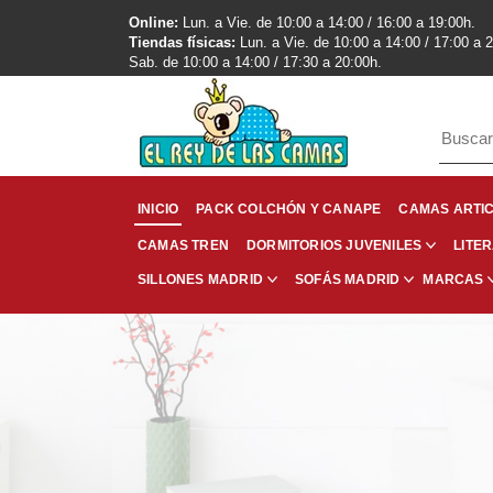
Online:
Lun. a Vie. de 10:00 a 14:00 / 16:00 a 19:00h.
Tiendas físicas:
Lun. a Vie. de 10:00 a 14:00 / 17:00 a 
Sab. de 10:00 a 14:00 / 17:30 a 20:00h.
INICIO
PACK COLCHÓN Y CANAPE
CAMAS ARTI
CAMAS TREN
LITE
DORMITORIOS JUVENILES
SILLONES MADRID
SOFÁS MADRID
MARCAS