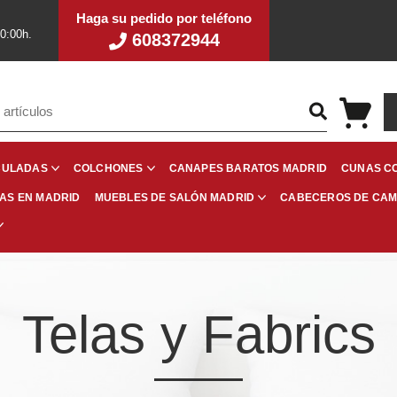
Haga su pedido por teléfono
20:00h.
608372944
CANAPES BARATOS MADRID
CUNAS C
CULADAS
COLCHONES
RAS EN MADRID
CABECEROS DE CA
MUEBLES DE SALÓN MADRID
Telas y Fabrics