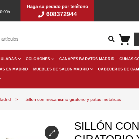
Haga su pedido por teléfono
20:00h.
608372944
CANAPES BARATOS MADRID
CUNAS C
CULADAS
COLCHONES
RAS EN MADRID
CABECEROS DE CA
MUEBLES DE SALÓN MADRID
Madrid
Sillón con mecanismo giratorio y patas metálicas
SILLÓN CO
GIRATORIO 