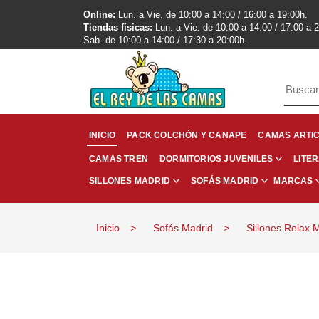
Online:
Lun. a Vie. de 10:00 a 14:00 / 16:00 a 19:00h.
Tiendas físicas:
Lun. a Vie. de 10:00 a 14:00 / 17:00 a 
Sab. de 10:00 a 14:00 / 17:30 a 20:00h.
INICIO
PACK COLCHÓN Y CANAPE
CAMAS ARTI
CAMAS TREN
LITE
DORMITORIOS JUVENILES
SILLONES MADRID
SOFÁS MADRID
MARCAS
Inicio
Sofás Madrid
Sillones Relax 