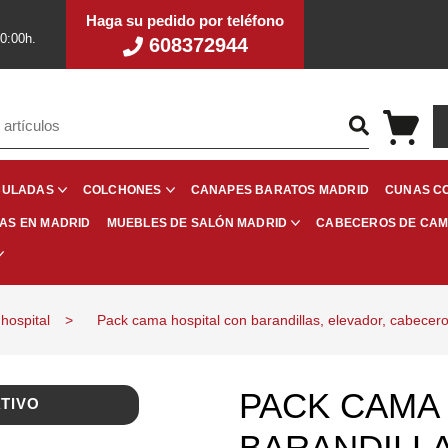
Haga su pedido por teléfono
20:00h.
608372944
CANAPES BARATOS MADRID
CUNAS C
CULADAS
COLCHONES
RAS EN MADRID
CABECEROS DE CA
MUEBLES DE SALÓN MADRID
hospital
Pack cama hospital con barandillas, elevador, cabecer
PACK CAMA
TIVO
BARANDILLA