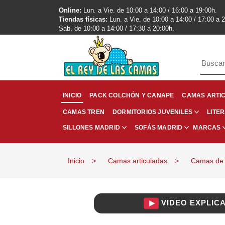
Online:
Lun. a Vie. de 10:00 a 14:00 / 16:00 a 19:00h.
Tiendas físicas:
Lun. a Vie. de 10:00 a 14:00 / 17:00 a 
Sab. de 10:00 a 14:00 / 17:30 a 20:00h.
INICIO
PACK COLCHÓN Y CANAPE
CAMAS ARTI
CAMAS TREN
LITE
DORMITORIOS JUVENILES
SILLONES MADRID
SOFÁS MADRID
MARCAS
Inicio
Camas articuladas
Camas de 
VIDEO EXPLICA