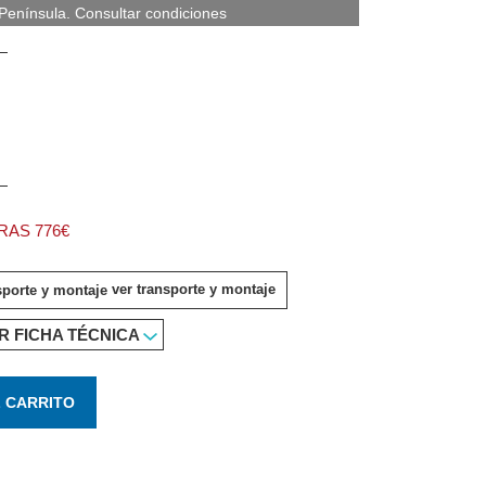
nínsula. Consultar condiciones
AS 776€
ver transporte y montaje
R FICHA TÉCNICA
L CARRITO