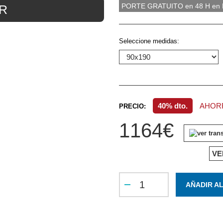
PORTE GRATUITO en 48 H en Pe
R
Seleccione medidas:
40% dto.
AHORR
PRECIO:
1164€
VE
AÑADIR A