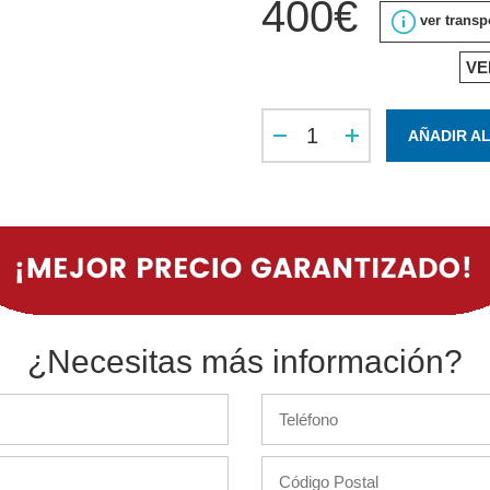
400€
ver transp
VE
AÑADIR A
¿Necesitas más información?