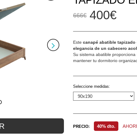
400€
666€
Este
canapé abatible tapizado
elegancia de un cabecero aco
Su sistema abatible proporciona
mantener tu dormitorio organizado
Seleccione medidas:
R
40% dto.
AHORR
PRECIO: