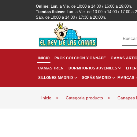
Online:
Lun. a Vie. de 10:00 a 14:00 / 16:00 a 19:00h.
Tiendas físicas:
Lun. a Vie. de 10:00 a 14:00 / 17:00 a 
Sab. de 10:00 a 14:00 / 17:30 a 20:00h.
INICIO
PACK COLCHÓN Y CANAPE
CAMAS ARTI
CAMAS TREN
LITE
DORMITORIOS JUVENILES
SILLONES MADRID
SOFÁS MADRID
MARCAS
Inicio
Categoria producto
Canapes 