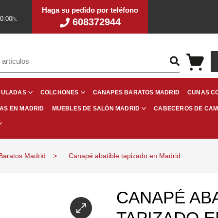
Haga su pedido por teléfono
20:00h.
608372944
CANAPES BARATOS MADRID
CUNAS C
CULADAS
COLCHONES
RAS EN MADRID
CABECEROS DE CA
MUEBLES DE SALÓN MADRID
Baratos Madrid
Canapé abatible tapizado en Madrid
CANAPÉ ABA
TAPIZADO E