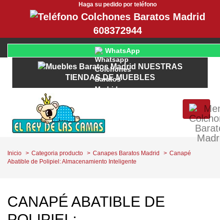
Haga su pedido por teléfono
608372944
WhatsApp
NUESTRAS
TIENDAS DE MUEBLES
Inicio
Categoria producto
Canapes Baratos Madrid
Canapé
Abatible de Polipiel: Almacenamiento Inteligente
CANAPÉ ABATIBLE DE
POLIPIEL: